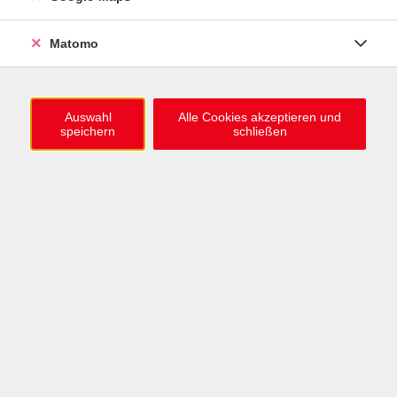
0721 / 98575-0
info@vhs-karlsruhe.de
Matomo
Anmeldung Einbürgerungstest
Auswahl
Alle Cookies akzeptieren und
speichern
schließen
Öffnungszeiten
Mo–Mi: 09–12 & 13–15 Uhr
Do: 13–16 Uhr
Fr: 09–12 Uhr
Telefonzeiten
Mo & Mi & Fr: 09–12 Uhr
Di: 09–12 & 13–16 Uhr
Do: 13–16 Uhr