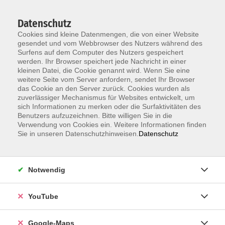
Datenschutz
Cookies sind kleine Datenmengen, die von einer Website
gesendet und vom Webbrowser des Nutzers während des
Surfens auf dem Computer des Nutzers gespeichert
werden. Ihr Browser speichert jede Nachricht in einer
kleinen Datei, die Cookie genannt wird. Wenn Sie eine
Zum Hauptinhalt springen
weitere Seite vom Server anfordern, sendet Ihr Browser
das Cookie an den Server zurück. Cookies wurden als
Der Kurs konnte nicht gefunden werden.
zuverlässiger Mechanismus für Websites entwickelt, um
sich Informationen zu merken oder die Surfaktivitäten des
Benutzers aufzuzeichnen. Bitte willigen Sie in die
Verwendung von Cookies ein. Weitere Informationen finden
Sie in unseren Datenschutzhinweisen.
Datenschutz
Information & Anmeldung
Notwendig
Raum 2 + 3 im EG (mit Wartezeiten)
Kaiserallee 12e, 76133 Karlsruhe
YouTube
Anfahrt zur vhs
Google-Maps