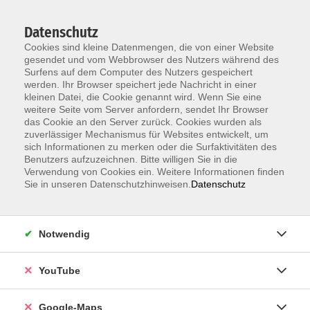
Datenschutz
Cookies sind kleine Datenmengen, die von einer Website
gesendet und vom Webbrowser des Nutzers während des
Surfens auf dem Computer des Nutzers gespeichert
werden. Ihr Browser speichert jede Nachricht in einer
kleinen Datei, die Cookie genannt wird. Wenn Sie eine
Zum Hauptinhalt springen
weitere Seite vom Server anfordern, sendet Ihr Browser
das Cookie an den Server zurück. Cookies wurden als
zuverlässiger Mechanismus für Websites entwickelt, um
Xpert Business-Ausbildung: Lohn und Gehalt 2
sich Informationen zu merken oder die Surfaktivitäten des
Lernnetz - Webinar
Benutzers aufzuzeichnen. Bitte willigen Sie in die
Verwendung von Cookies ein. Weitere Informationen finden
Sie in unseren Datenschutzhinweisen.
Datenschutz
Das deutsche Einkommenssteuerrecht sieht
zahlreiche Einkommensarten, Sonderregelungen,
Freibeträge oder Begünstigungen bestimmter
Notwendig
Personen etc. vor. Die Lohn- und Gehaltsbuchführung
dient der Ermittlung des steuer- und
beitragspflichtigen Bruttoentgeltes von
YouTube
Arbeitnehmerinnen und Arbeitnehmern sowie der
Berechnung der gesetzlichen Abzugsbeträge.
Google-Maps