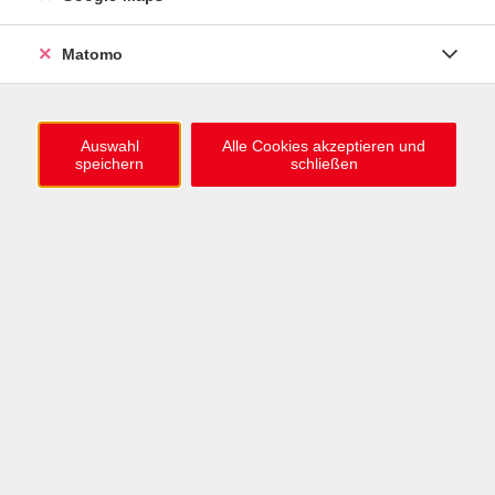
Inhalte: Weiterführende und vertiefende Kenntnisse
Matomo
der Bruttoentgeltermittlung, Berechnung
gesetzlicher Abzugsbeträge, Lohnkontenführung
sowie weitere zentrale Themen
Auswahl
Alle Cookies akzeptieren und
speichern
schließen
Die detaillierten Lernziele dieses Kurses wie auch
die prüfungsrelevanten Inhalte enthält der aktuelle
Xpert Business Lernzielkatalog.
Zu diesem Kurs stehen passgenaue Lehrbücher
(Leseprobe) und Übungsbücher (Leseprobe) zur
optimalen Kursdurchführung und
Prüfungsvorbereitung zur Verfügung.
Empfohlener Kursumfang: 54 Unterrichtseinheiten à
45 Minuten