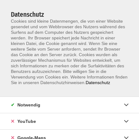
Datenschutz
Cookies sind kleine Datenmengen, die von einer Website
gesendet und vom Webbrowser des Nutzers während des
Surfens auf dem Computer des Nutzers gespeichert
werden. Ihr Browser speichert jede Nachricht in einer
kleinen Datei, die Cookie genannt wird. Wenn Sie eine
Zum Hauptinhalt springen
weitere Seite vom Server anfordern, sendet Ihr Browser
das Cookie an den Server zurück. Cookies wurden als
Der Kurs konnte nicht gefunden werden.
zuverlässiger Mechanismus für Websites entwickelt, um
sich Informationen zu merken oder die Surfaktivitäten des
Benutzers aufzuzeichnen. Bitte willigen Sie in die
Verwendung von Cookies ein. Weitere Informationen finden
Sie in unseren Datenschutzhinweisen.
Datenschutz
Information & Anmeldung
Notwendig
Raum 2 + 3 im EG (mit Wartezeiten)
Kaiserallee 12e, 76133 Karlsruhe
YouTube
Anfahrt zur vhs
Google-Maps