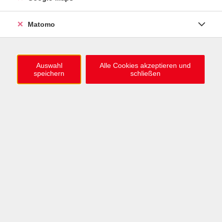
0721 / 98575-0
info@vhs-karlsruhe.de
Matomo
Anmeldung Einbürgerungstest
Auswahl
Alle Cookies akzeptieren und
speichern
schließen
Öffnungszeiten
Mo–Mi: 09–12 & 13–15 Uhr
Do: 13–16 Uhr
Fr: 09–12 Uhr
Telefonzeiten
Mo & Mi & Fr: 09–12 Uhr
Di: 09–12 & 13–16 Uhr
Do: 13–16 Uhr