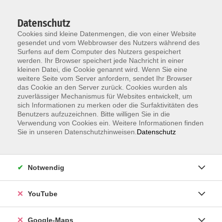
Datenschutz
Cookies sind kleine Datenmengen, die von einer Website
gesendet und vom Webbrowser des Nutzers während des
Surfens auf dem Computer des Nutzers gespeichert
werden. Ihr Browser speichert jede Nachricht in einer
kleinen Datei, die Cookie genannt wird. Wenn Sie eine
Zum Hauptinhalt springen
weitere Seite vom Server anfordern, sendet Ihr Browser
das Cookie an den Server zurück. Cookies wurden als
Der Kurs konnte nicht gefunden werden.
zuverlässiger Mechanismus für Websites entwickelt, um
sich Informationen zu merken oder die Surfaktivitäten des
Benutzers aufzuzeichnen. Bitte willigen Sie in die
Verwendung von Cookies ein. Weitere Informationen finden
Sie in unseren Datenschutzhinweisen.
Datenschutz
Information & Anmeldung
Notwendig
Raum 2 + 3 im EG (mit Wartezeiten)
Kaiserallee 12e, 76133 Karlsruhe
YouTube
Anfahrt zur vhs
Google-Maps