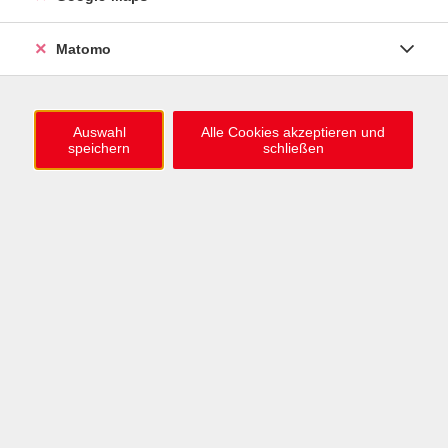
0721 / 98575-0
info@vhs-karlsruhe.de
Matomo
Anmeldung Einbürgerungstest
Auswahl
Alle Cookies akzeptieren und
speichern
schließen
Öffnungszeiten
Mo–Mi: 09–12 & 13–15 Uhr
Do: 13–16 Uhr
Fr: 09–12 Uhr
Telefonzeiten
Mo & Mi & Fr: 09–12 Uhr
Di: 09–12 & 13–16 Uhr
Do: 13–16 Uhr