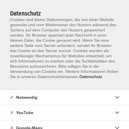
Datenschutz
Cookies sind kleine Datenmengen, die von einer Website
gesendet und vom Webbrowser des Nutzers während des
Surfens auf dem Computer des Nutzers gespeichert
werden. Ihr Browser speichert jede Nachricht in einer
kleinen Datei, die Cookie genannt wird. Wenn Sie eine
Zum Hauptinhalt springen
weitere Seite vom Server anfordern, sendet Ihr Browser
das Cookie an den Server zurück. Cookies wurden als
zuverlässiger Mechanismus für Websites entwickelt, um
Deutsch als Fremdsprache B1.2
sich Informationen zu merken oder die Surfaktivitäten des
Integrationskurs Modul 6 mit Ferien
Benutzers aufzuzeichnen. Bitte willigen Sie in die
Verwendung von Cookies ein. Weitere Informationen finden
Sie in unseren Datenschutzhinweisen.
Datenschutz
Zielgruppe:
- lerngewohnte Integrations-Teilnehmer/-innen mit
Berechtigungsschein
Notwendig
- für Visumserteilung oder -verlängerung geeignet (25
Unterrichtsstunden pro Woche)
YouTube
Integrations-Teilnehmer/-innen: Einstufung zwingend
erforderlich
Google-Maps