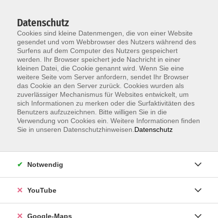
Datenschutz
Cookies sind kleine Datenmengen, die von einer Website
gesendet und vom Webbrowser des Nutzers während des
Surfens auf dem Computer des Nutzers gespeichert
werden. Ihr Browser speichert jede Nachricht in einer
kleinen Datei, die Cookie genannt wird. Wenn Sie eine
Zum Hauptinhalt springen
weitere Seite vom Server anfordern, sendet Ihr Browser
das Cookie an den Server zurück. Cookies wurden als
Der Kurs konnte nicht gefunden werden.
zuverlässiger Mechanismus für Websites entwickelt, um
sich Informationen zu merken oder die Surfaktivitäten des
Benutzers aufzuzeichnen. Bitte willigen Sie in die
Verwendung von Cookies ein. Weitere Informationen finden
Sie in unseren Datenschutzhinweisen.
Datenschutz
Information & Anmeldung
Notwendig
Raum 2 + 3 im EG (mit Wartezeiten)
Kaiserallee 12e, 76133 Karlsruhe
YouTube
Anfahrt zur vhs
Google-Maps