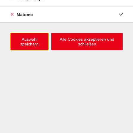
0721 / 98575-0
info@vhs-karlsruhe.de
Matomo
Anmeldung Einbürgerungstest
Auswahl
Alle Cookies akzeptieren und
speichern
schließen
Öffnungszeiten
Mo–Mi: 09–12 & 13–15 Uhr
Do: 13–16 Uhr
Fr: 09–12 Uhr
Telefonzeiten
Mo & Mi & Fr: 09–12 Uhr
Di: 09–12 & 13–16 Uhr
Do: 13–16 Uhr