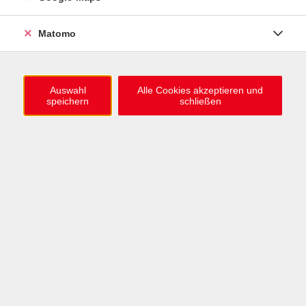
0721 / 98575-0
info@vhs-karlsruhe.de
Matomo
Anmeldung Einbürgerungstest
Auswahl
Alle Cookies akzeptieren und
speichern
schließen
Öffnungszeiten
Mo–Mi: 09–12 & 13–15 Uhr
Do: 13–16 Uhr
Fr: 09–12 Uhr
Telefonzeiten
Mo & Mi & Fr: 09–12 Uhr
Di: 09–12 & 13–16 Uhr
Do: 13–16 Uhr