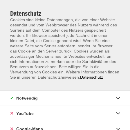
Datenschutz
Cookies sind kleine Datenmengen, die von einer Website
gesendet und vom Webbrowser des Nutzers während des
Surfens auf dem Computer des Nutzers gespeichert
werden. Ihr Browser speichert jede Nachricht in einer
kleinen Datei, die Cookie genannt wird. Wenn Sie eine
Zum Hauptinhalt springen
weitere Seite vom Server anfordern, sendet Ihr Browser
das Cookie an den Server zurück. Cookies wurden als
Der Kurs konnte nicht gefunden werden.
zuverlässiger Mechanismus für Websites entwickelt, um
sich Informationen zu merken oder die Surfaktivitäten des
Benutzers aufzuzeichnen. Bitte willigen Sie in die
Verwendung von Cookies ein. Weitere Informationen finden
Sie in unseren Datenschutzhinweisen.
Datenschutz
Information & Anmeldung
Notwendig
Raum 2 + 3 im EG (mit Wartezeiten)
Kaiserallee 12e, 76133 Karlsruhe
YouTube
Anfahrt zur vhs
Google-Maps