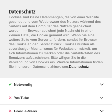
Datenschutz
Cookies sind kleine Datenmengen, die von einer Website
gesendet und vom Webbrowser des Nutzers während des
Surfens auf dem Computer des Nutzers gespeichert
werden. Ihr Browser speichert jede Nachricht in einer
kleinen Datei, die Cookie genannt wird. Wenn Sie eine
Zum Hauptinhalt springen
weitere Seite vom Server anfordern, sendet Ihr Browser
das Cookie an den Server zurück. Cookies wurden als
Der Kurs konnte nicht gefunden werden.
zuverlässiger Mechanismus für Websites entwickelt, um
sich Informationen zu merken oder die Surfaktivitäten des
Benutzers aufzuzeichnen. Bitte willigen Sie in die
Verwendung von Cookies ein. Weitere Informationen finden
Sie in unseren Datenschutzhinweisen.
Datenschutz
Information & Anmeldung
Notwendig
Raum 2 + 3 im EG (mit Wartezeiten)
Kaiserallee 12e, 76133 Karlsruhe
YouTube
Anfahrt zur vhs
Google-Maps