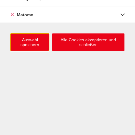
0721 / 98575-0
info@vhs-karlsruhe.de
Matomo
Anmeldung Einbürgerungstest
Auswahl
Alle Cookies akzeptieren und
speichern
schließen
Öffnungszeiten
Mo–Mi: 09–12 & 13–15 Uhr
Do: 13–16 Uhr
Fr: 09–12 Uhr
Telefonzeiten
Mo & Mi & Fr: 09–12 Uhr
Di: 09–12 & 13–16 Uhr
Do: 13–16 Uhr