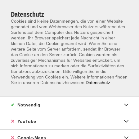
Datenschutz
Cookies sind kleine Datenmengen, die von einer Website
gesendet und vom Webbrowser des Nutzers während des
Surfens auf dem Computer des Nutzers gespeichert
werden. Ihr Browser speichert jede Nachricht in einer
kleinen Datei, die Cookie genannt wird. Wenn Sie eine
Zum Hauptinhalt springen
weitere Seite vom Server anfordern, sendet Ihr Browser
das Cookie an den Server zurück. Cookies wurden als
zuverlässiger Mechanismus für Websites entwickelt, um
Deutsch als Fremdsprache B2
sich Informationen zu merken oder die Surfaktivitäten des
DeuFöV - berufsbezogene
Benutzers aufzuzeichnen. Bitte willigen Sie in die
Deutschsprachförderung (400 UE) Präsenzkurs
Verwendung von Cookies ein. Weitere Informationen finden
Sie in unseren Datenschutzhinweisen.
Datenschutz
Dieser Kurs mit 400 Unterrichtsstunden ist für
Teilnehmer/-innen geeignet, die den Deutschtest für
Notwendig
Zuwanderer bestanden haben und weiter lernen
möchten.
In diesem Kurs steht das Erreichen von
YouTube
berufsfeldübergreifenden Deutschkenntnissen auf
dem Sprachniveau B2 entsprechend dem GER im
Google-Maps