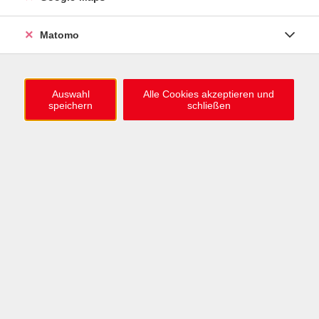
0721 / 98575-0
info@vhs-karlsruhe.de
Matomo
Anmeldung Einbürgerungstest
Auswahl
Alle Cookies akzeptieren und
speichern
schließen
Öffnungszeiten
Mo–Mi: 09–12 & 13–15 Uhr
Do: 13–16 Uhr
Fr: 09–12 Uhr
Telefonzeiten
Mo & Mi & Fr: 09–12 Uhr
Di: 09–12 & 13–16 Uhr
Do: 13–16 Uhr