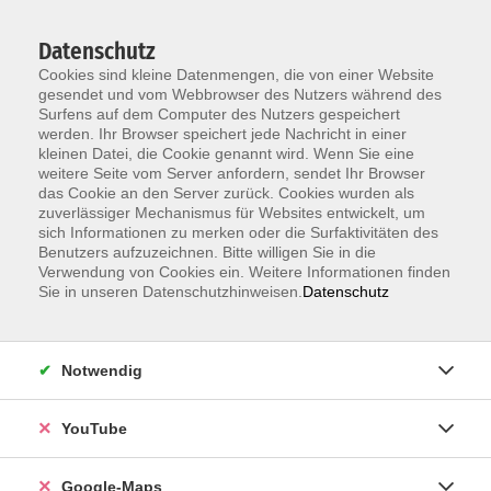
Datenschutz
Cookies sind kleine Datenmengen, die von einer Website
gesendet und vom Webbrowser des Nutzers während des
Surfens auf dem Computer des Nutzers gespeichert
werden. Ihr Browser speichert jede Nachricht in einer
kleinen Datei, die Cookie genannt wird. Wenn Sie eine
Zum Hauptinhalt springen
weitere Seite vom Server anfordern, sendet Ihr Browser
das Cookie an den Server zurück. Cookies wurden als
Der Kurs konnte nicht gefunden werden.
zuverlässiger Mechanismus für Websites entwickelt, um
sich Informationen zu merken oder die Surfaktivitäten des
Benutzers aufzuzeichnen. Bitte willigen Sie in die
Verwendung von Cookies ein. Weitere Informationen finden
Sie in unseren Datenschutzhinweisen.
Datenschutz
Information & Anmeldung
Notwendig
Raum 2 + 3 im EG (mit Wartezeiten)
Kaiserallee 12e, 76133 Karlsruhe
YouTube
Anfahrt zur vhs
Google-Maps