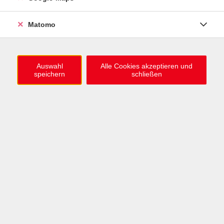
0721 / 98575-0
info@vhs-karlsruhe.de
Matomo
Anmeldung Einbürgerungstest
Auswahl
Alle Cookies akzeptieren und
speichern
schließen
Öffnungszeiten
Mo–Mi: 09–12 & 13–15 Uhr
Do: 13–16 Uhr
Fr: 09–12 Uhr
Telefonzeiten
Mo & Mi & Fr: 09–12 Uhr
Di: 09–12 & 13–16 Uhr
Do: 13–16 Uhr