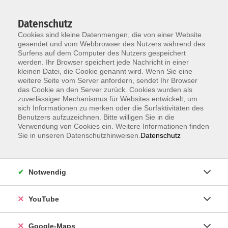
Datenschutz
Cookies sind kleine Datenmengen, die von einer Website
gesendet und vom Webbrowser des Nutzers während des
Surfens auf dem Computer des Nutzers gespeichert
werden. Ihr Browser speichert jede Nachricht in einer
kleinen Datei, die Cookie genannt wird. Wenn Sie eine
Zum Hauptinhalt springen
weitere Seite vom Server anfordern, sendet Ihr Browser
das Cookie an den Server zurück. Cookies wurden als
Der Kurs konnte nicht gefunden werden.
zuverlässiger Mechanismus für Websites entwickelt, um
sich Informationen zu merken oder die Surfaktivitäten des
Benutzers aufzuzeichnen. Bitte willigen Sie in die
Verwendung von Cookies ein. Weitere Informationen finden
Sie in unseren Datenschutzhinweisen.
Datenschutz
Information & Anmeldung
Notwendig
Raum 2 + 3 im EG (mit Wartezeiten)
Kaiserallee 12e, 76133 Karlsruhe
YouTube
Anfahrt zur vhs
Google-Maps