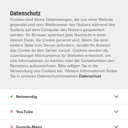
Datenschutz
Cookies sind kleine Datenmengen, die von einer Website
gesendet und vom Webbrowser des Nutzers während des
Surfens auf dem Computer des Nutzers gespeichert
werden. Ihr Browser speichert jede Nachricht in einer
kleinen Datei, die Cookie genannt wird. Wenn Sie eine
Zum Hauptinhalt springen
weitere Seite vom Server anfordern, sendet Ihr Browser
das Cookie an den Server zurück. Cookies wurden als
Der Kurs konnte nicht gefunden werden.
zuverlässiger Mechanismus für Websites entwickelt, um
sich Informationen zu merken oder die Surfaktivitäten des
Benutzers aufzuzeichnen. Bitte willigen Sie in die
Verwendung von Cookies ein. Weitere Informationen finden
Sie in unseren Datenschutzhinweisen.
Datenschutz
Information & Anmeldung
Notwendig
Raum 2 + 3 im EG (mit Wartezeiten)
Kaiserallee 12e, 76133 Karlsruhe
YouTube
Anfahrt zur vhs
Google-Maps