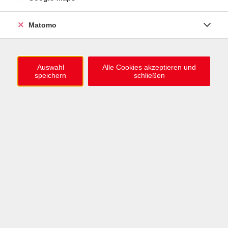
0721 / 98575-0
info@vhs-karlsruhe.de
Matomo
Anmeldung Einbürgerungstest
Auswahl
Alle Cookies akzeptieren und
speichern
schließen
Öffnungszeiten
Mo–Mi: 09–12 & 13–15 Uhr
Do: 13–16 Uhr
Fr: 09–12 Uhr
Telefonzeiten
Mo & Mi & Fr: 09–12 Uhr
Di: 09–12 & 13–16 Uhr
Do: 13–16 Uhr