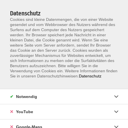
Datenschutz
Cookies sind kleine Datenmengen, die von einer Website
gesendet und vom Webbrowser des Nutzers während des
Surfens auf dem Computer des Nutzers gespeichert
werden. Ihr Browser speichert jede Nachricht in einer
kleinen Datei, die Cookie genannt wird. Wenn Sie eine
Zum Hauptinhalt springen
weitere Seite vom Server anfordern, sendet Ihr Browser
das Cookie an den Server zurück. Cookies wurden als
zuverlässiger Mechanismus für Websites entwickelt, um
Einbürgerungstest
sich Informationen zu merken oder die Surfaktivitäten des
Benutzers aufzuzeichnen. Bitte willigen Sie in die
Den Einbürgerungstest und den Test „Leben in
Verwendung von Cookies ein. Weitere Informationen finden
Deutschland“ können Sie bei der vhs Karlsruhe
Sie in unseren Datenschutzhinweisen.
Datenschutz
ablegen. Der Einbürgerungstest ist in der Regel eine
Voraussetzung für die Einbürgerung in Deutschland.
Notwendig
ANMELDUNG NUR PERSÖNLICH MÖGLICH!! Über das
Portal sind keine Terminbuchungen mehr möglich.
YouTube
Information & Anmeldung: Raum 2 + 3 im EG
Google-Maps