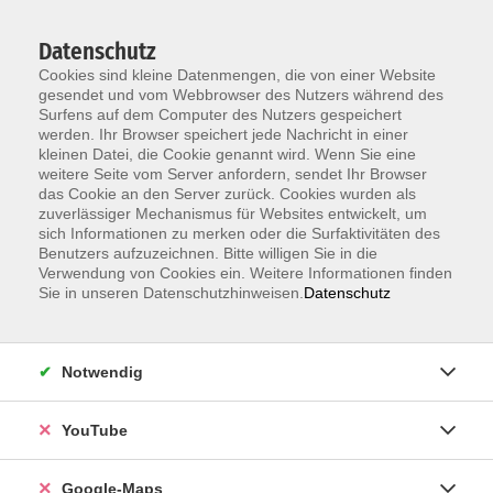
Datenschutz
Cookies sind kleine Datenmengen, die von einer Website
gesendet und vom Webbrowser des Nutzers während des
Surfens auf dem Computer des Nutzers gespeichert
werden. Ihr Browser speichert jede Nachricht in einer
kleinen Datei, die Cookie genannt wird. Wenn Sie eine
Zum Hauptinhalt springen
weitere Seite vom Server anfordern, sendet Ihr Browser
das Cookie an den Server zurück. Cookies wurden als
zuverlässiger Mechanismus für Websites entwickelt, um
Deutsch als Fremdsprache A1.2
sich Informationen zu merken oder die Surfaktivitäten des
Integrationskurs Modul 2 mit Ferien
Benutzers aufzuzeichnen. Bitte willigen Sie in die
Verwendung von Cookies ein. Weitere Informationen finden
Sie in unseren Datenschutzhinweisen.
Datenschutz
Dieser Kurs wird im Blended Learning-Format mit 2
Präsenzterminen und 2 Terminen per Videokonferenz
durchgeführt. Voraussetzung für die Teilnahme an der
Notwendig
Videokonferenz: Stabiler Internetzugang und PC,
Laptop oder Tablet.
YouTube
Zielgruppe:
- berufstätige (Integrations-)Teilnehmer/-innen mit
Google-Maps