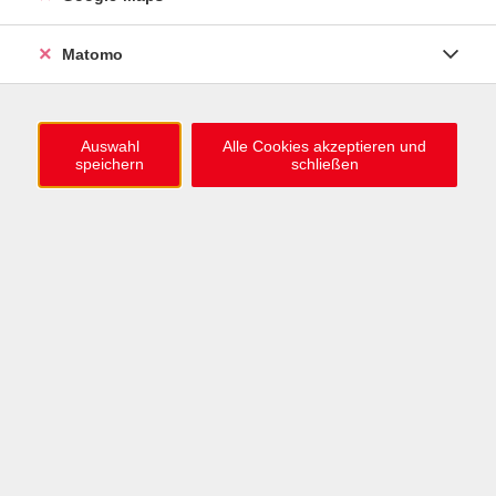
0721 / 98575-0
info@vhs-karlsruhe.de
Matomo
Anmeldung Einbürgerungstest
Auswahl
Alle Cookies akzeptieren und
speichern
schließen
Öffnungszeiten
Mo–Mi: 09–12 & 13–15 Uhr
Do: 13–16 Uhr
Fr: 09–12 Uhr
Telefonzeiten
Mo & Mi & Fr: 09–12 Uhr
Di: 09–12 & 13–16 Uhr
Do: 13–16 Uhr