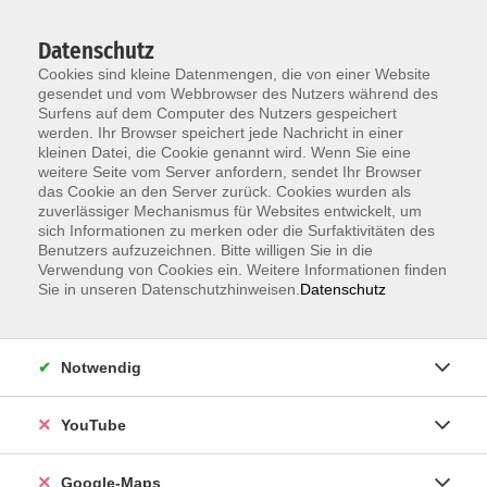
Datenschutz
Cookies sind kleine Datenmengen, die von einer Website
gesendet und vom Webbrowser des Nutzers während des
Surfens auf dem Computer des Nutzers gespeichert
werden. Ihr Browser speichert jede Nachricht in einer
kleinen Datei, die Cookie genannt wird. Wenn Sie eine
Zum Hauptinhalt springen
weitere Seite vom Server anfordern, sendet Ihr Browser
das Cookie an den Server zurück. Cookies wurden als
Der Kurs konnte nicht gefunden werden.
zuverlässiger Mechanismus für Websites entwickelt, um
sich Informationen zu merken oder die Surfaktivitäten des
Benutzers aufzuzeichnen. Bitte willigen Sie in die
Verwendung von Cookies ein. Weitere Informationen finden
Sie in unseren Datenschutzhinweisen.
Datenschutz
Information & Anmeldung
Notwendig
Raum 2 + 3 im EG (mit Wartezeiten)
Kaiserallee 12e, 76133 Karlsruhe
YouTube
Anfahrt zur vhs
Google-Maps