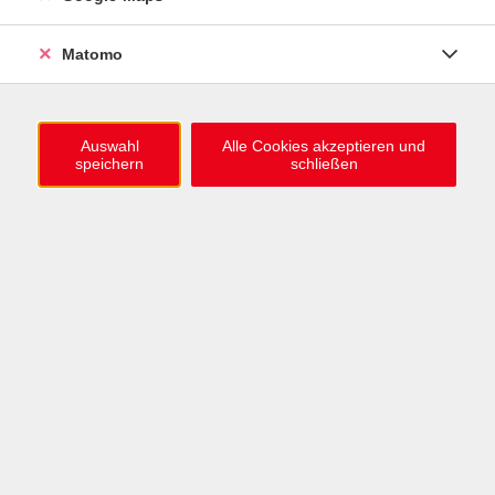
0721 / 98575-0
info@vhs-karlsruhe.de
Matomo
Anmeldung Einbürgerungstest
Auswahl
Alle Cookies akzeptieren und
speichern
schließen
Öffnungszeiten
Mo–Mi: 09–12 & 13–15 Uhr
Do: 13–16 Uhr
Fr: 09–12 Uhr
Telefonzeiten
Mo & Mi & Fr: 09–12 Uhr
Di: 09–12 & 13–16 Uhr
Do: 13–16 Uhr