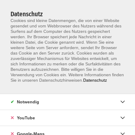
Datenschutz
Cookies sind kleine Datenmengen, die von einer Website
gesendet und vom Webbrowser des Nutzers während des
Surfens auf dem Computer des Nutzers gespeichert
werden. Ihr Browser speichert jede Nachricht in einer
kleinen Datei, die Cookie genannt wird. Wenn Sie eine
Zum Hauptinhalt springen
weitere Seite vom Server anfordern, sendet Ihr Browser
das Cookie an den Server zurück. Cookies wurden als
Der Kurs konnte nicht gefunden werden.
zuverlässiger Mechanismus für Websites entwickelt, um
sich Informationen zu merken oder die Surfaktivitäten des
Benutzers aufzuzeichnen. Bitte willigen Sie in die
Verwendung von Cookies ein. Weitere Informationen finden
Sie in unseren Datenschutzhinweisen.
Datenschutz
Information & Anmeldung
Notwendig
Raum 2 + 3 im EG (mit Wartezeiten)
Kaiserallee 12e, 76133 Karlsruhe
YouTube
Anfahrt zur vhs
Google-Maps