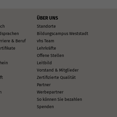
ÜBER UNS
sch
Standorte
dsprachen
Bildungscampus Weststadt
rriere & Beruf
vhs Team
rtifikate
Lehrkräfte
Offene Stellen
hein
Leitbild
Vorstand & Mitglieder
ft
Zertifizierte Qualität
Partner
n
Werbepartner
So können Sie bezahlen
Spenden