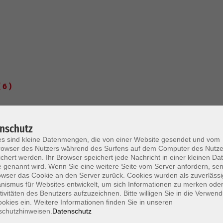
( 6 )
Di. 20.10.2026 19:00 , 1 Termin
ination
Karlsruhe
nschutz
13,00
€
s sind kleine Datenmengen, die von einer Website gesendet und vom
owser des Nutzers während des Surfens auf dem Computer des Nutze
chert werden. Ihr Browser speichert jede Nachricht in einer kleinen Dat
Mi. 09.12.2026 18:00 , 1 Termin
 genannt wird. Wenn Sie eine weitere Seite vom Server anfordern, se
owser das Cookie an den Server zurück. Cookies wurden als zuverlässi
tag
Karlsruhe
ismus für Websites entwickelt, um sich Informationen zu merken oder
10,00
€
tivitäten des Benutzers aufzuzeichnen. Bitte willigen Sie in die Verwen
okies ein. Weitere Informationen finden Sie in unseren
schutzhinweisen.
Datenschutz
Sa. 21.11.2026 11:00 , 1 Termin