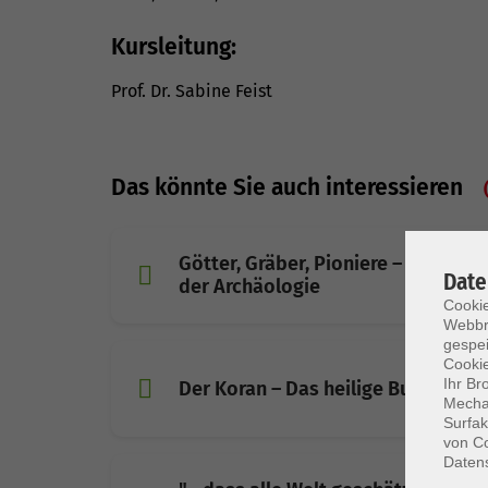
Kursleitung:
Prof. Dr. Sabine Feist
Das könnte Sie auch interessieren
Götter, Gräber, Pioniere – Die Fasz
Date
der Archäologie
Cookie
Webbr
gespei
Cookie
Ihr Br
Der Koran – Das heilige Buch im All
Mechan
Surfak
von Co
Daten