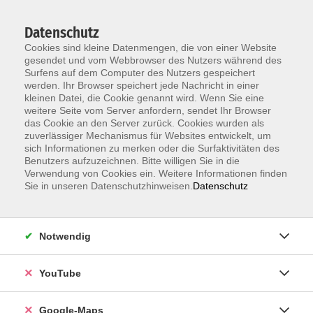
Datenschutz
Cookies sind kleine Datenmengen, die von einer Website
gesendet und vom Webbrowser des Nutzers während des
Surfens auf dem Computer des Nutzers gespeichert
werden. Ihr Browser speichert jede Nachricht in einer
kleinen Datei, die Cookie genannt wird. Wenn Sie eine
Zum Hauptinhalt springen
weitere Seite vom Server anfordern, sendet Ihr Browser
das Cookie an den Server zurück. Cookies wurden als
Der Kurs konnte nicht gefunden werden.
zuverlässiger Mechanismus für Websites entwickelt, um
sich Informationen zu merken oder die Surfaktivitäten des
Benutzers aufzuzeichnen. Bitte willigen Sie in die
Verwendung von Cookies ein. Weitere Informationen finden
Sie in unseren Datenschutzhinweisen.
Datenschutz
Information & Anmeldung
Notwendig
Raum 2 + 3 im EG (mit Wartezeiten)
Kaiserallee 12e, 76133 Karlsruhe
YouTube
Anfahrt zur vhs
Google-Maps