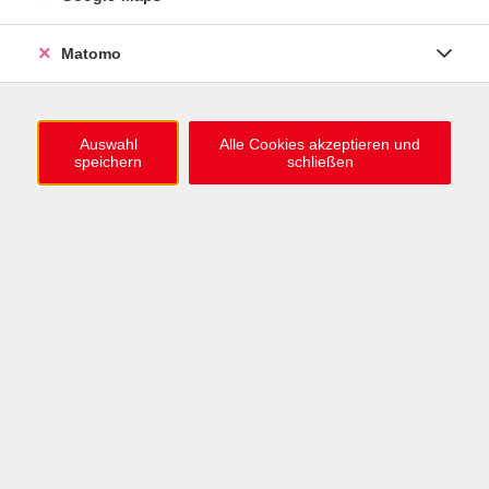
0721 / 98575-0
info@vhs-karlsruhe.de
Matomo
Anmeldung Einbürgerungstest
Auswahl
Alle Cookies akzeptieren und
speichern
schließen
Öffnungszeiten
Mo–Mi: 09–12 & 13–15 Uhr
Do: 13–16 Uhr
Fr: 09–12 Uhr
Telefonzeiten
Mo & Mi & Fr: 09–12 Uhr
Di: 09–12 & 13–16 Uhr
Do: 13–16 Uhr