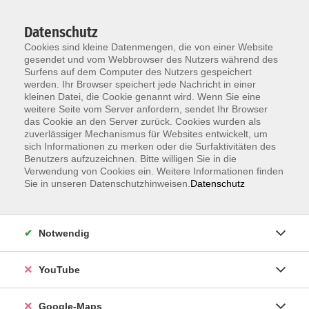
Datenschutz
Cookies sind kleine Datenmengen, die von einer Website
gesendet und vom Webbrowser des Nutzers während des
Surfens auf dem Computer des Nutzers gespeichert
werden. Ihr Browser speichert jede Nachricht in einer
kleinen Datei, die Cookie genannt wird. Wenn Sie eine
Zum Hauptinhalt springen
weitere Seite vom Server anfordern, sendet Ihr Browser
das Cookie an den Server zurück. Cookies wurden als
Der Kurs konnte nicht gefunden werden.
zuverlässiger Mechanismus für Websites entwickelt, um
sich Informationen zu merken oder die Surfaktivitäten des
Benutzers aufzuzeichnen. Bitte willigen Sie in die
Verwendung von Cookies ein. Weitere Informationen finden
Sie in unseren Datenschutzhinweisen.
Datenschutz
Information & Anmeldung
Notwendig
Raum 2 + 3 im EG (mit Wartezeiten)
Kaiserallee 12e, 76133 Karlsruhe
YouTube
Anfahrt zur vhs
Google-Maps