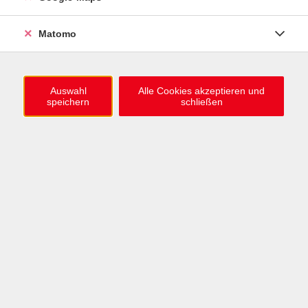
0721 / 98575-0
info@vhs-karlsruhe.de
Matomo
Anmeldung Einbürgerungstest
Auswahl
Alle Cookies akzeptieren und
speichern
schließen
Öffnungszeiten
Mo–Mi: 09–12 & 13–15 Uhr
Do: 13–16 Uhr
Fr: 09–12 Uhr
Telefonzeiten
Mo & Mi & Fr: 09–12 Uhr
Di: 09–12 & 13–16 Uhr
Do: 13–16 Uhr