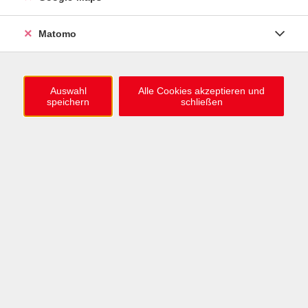
0721 / 98575-0
info@vhs-karlsruhe.de
Matomo
Anmeldung Einbürgerungstest
Auswahl
Alle Cookies akzeptieren und
speichern
schließen
Öffnungszeiten
Mo–Mi: 09–12 & 13–15 Uhr
Do: 13–16 Uhr
Fr: 09–12 Uhr
Telefonzeiten
Mo & Mi & Fr: 09–12 Uhr
Di: 09–12 & 13–16 Uhr
Do: 13–16 Uhr