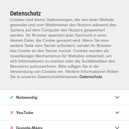
Datenschutz
Cookies sind kleine Datenmengen, die von einer Website
gesendet und vom Webbrowser des Nutzers während des
Surfens auf dem Computer des Nutzers gespeichert
werden. Ihr Browser speichert jede Nachricht in einer
kleinen Datei, die Cookie genannt wird. Wenn Sie eine
Zum Hauptinhalt springen
weitere Seite vom Server anfordern, sendet Ihr Browser
das Cookie an den Server zurück. Cookies wurden als
Der Kurs konnte nicht gefunden werden.
zuverlässiger Mechanismus für Websites entwickelt, um
sich Informationen zu merken oder die Surfaktivitäten des
Benutzers aufzuzeichnen. Bitte willigen Sie in die
Verwendung von Cookies ein. Weitere Informationen finden
Sie in unseren Datenschutzhinweisen.
Datenschutz
Information & Anmeldung
Notwendig
Raum 2 + 3 im EG (mit Wartezeiten)
Kaiserallee 12e, 76133 Karlsruhe
YouTube
Anfahrt zur vhs
Google-Maps