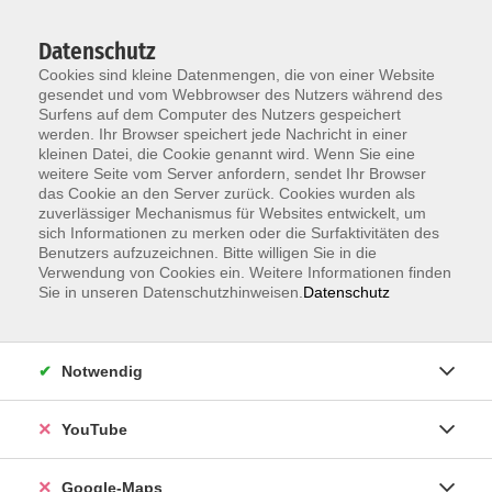
Datenschutz
Cookies sind kleine Datenmengen, die von einer Website
gesendet und vom Webbrowser des Nutzers während des
Surfens auf dem Computer des Nutzers gespeichert
werden. Ihr Browser speichert jede Nachricht in einer
kleinen Datei, die Cookie genannt wird. Wenn Sie eine
Zum Hauptinhalt springen
weitere Seite vom Server anfordern, sendet Ihr Browser
das Cookie an den Server zurück. Cookies wurden als
Der Kurs konnte nicht gefunden werden.
zuverlässiger Mechanismus für Websites entwickelt, um
sich Informationen zu merken oder die Surfaktivitäten des
Benutzers aufzuzeichnen. Bitte willigen Sie in die
Verwendung von Cookies ein. Weitere Informationen finden
Sie in unseren Datenschutzhinweisen.
Datenschutz
Information & Anmeldung
Notwendig
Raum 2 + 3 im EG (mit Wartezeiten)
Kaiserallee 12e, 76133 Karlsruhe
YouTube
Anfahrt zur vhs
Google-Maps