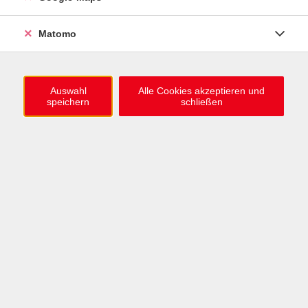
0721 / 98575-0
info@vhs-karlsruhe.de
Matomo
Anmeldung Einbürgerungstest
Auswahl
Alle Cookies akzeptieren und
speichern
schließen
Öffnungszeiten
Mo–Mi: 09–12 & 13–15 Uhr
Do: 13–16 Uhr
Fr: 09–12 Uhr
Telefonzeiten
Mo & Mi & Fr: 09–12 Uhr
Di: 09–12 & 13–16 Uhr
Do: 13–16 Uhr