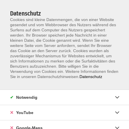
Datenschutz
Cookies sind kleine Datenmengen, die von einer Website
gesendet und vom Webbrowser des Nutzers während des
Surfens auf dem Computer des Nutzers gespeichert
werden. Ihr Browser speichert jede Nachricht in einer
kleinen Datei, die Cookie genannt wird. Wenn Sie eine
Zum Hauptinhalt springen
weitere Seite vom Server anfordern, sendet Ihr Browser
das Cookie an den Server zurück. Cookies wurden als
Der Kurs konnte nicht gefunden werden.
zuverlässiger Mechanismus für Websites entwickelt, um
sich Informationen zu merken oder die Surfaktivitäten des
Benutzers aufzuzeichnen. Bitte willigen Sie in die
Verwendung von Cookies ein. Weitere Informationen finden
Sie in unseren Datenschutzhinweisen.
Datenschutz
Information & Anmeldung
Notwendig
Raum 2 + 3 im EG (mit Wartezeiten)
Kaiserallee 12e, 76133 Karlsruhe
YouTube
Anfahrt zur vhs
Google-Maps