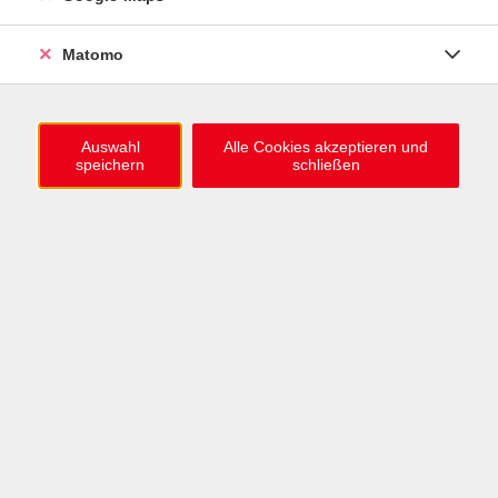
0721 / 98575-0
info@vhs-karlsruhe.de
Matomo
Anmeldung Einbürgerungstest
Auswahl
Alle Cookies akzeptieren und
speichern
schließen
Öffnungszeiten
Mo–Mi: 09–12 & 13–15 Uhr
Do: 13–16 Uhr
Fr: 09–12 Uhr
Telefonzeiten
Mo & Mi & Fr: 09–12 Uhr
Di: 09–12 & 13–16 Uhr
Do: 13–16 Uhr