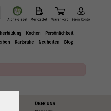
Alpha-Siegel
Merkzettel
Warenkorb
Mein Konto
herbildung
Kochen
Persönlichkeit
eiben
Karlsruhe
Neuheiten
Blog
ÜBER UNS