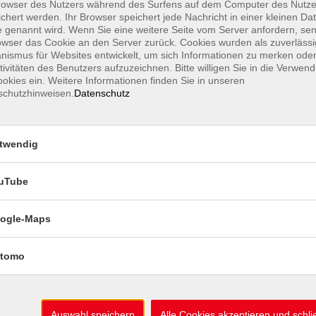
Beratung Deut
owser des Nutzers während des Surfens auf dem Computer des Nutze
chert werden. Ihr Browser speichert jede Nachricht in einer kleinen Dat
 Uhr
Beratung Frem
 genannt wird. Wenn Sie eine weitere Seite vom Server anfordern, se
Uhr
Beratung zu Ka
owser das Cookie an den Server zurück. Cookies wurden als zuverlässi
ismus für Websites entwickelt, um sich Informationen zu merken oder
Prüfungen & Ze
tivitäten des Benutzers aufzuzeichnen. Bitte willigen Sie in die Verwen
iten
Ermäßigungen
okies ein. Weitere Informationen finden Sie in unseren
schutzhinweisen.
Datenschutz
 Fr: 09–12 Uhr
Geschenkgutsc
 & 13–16 Uhr
Kursheft, Flyer
 Uhr
Auslage Kurshe
twendig
Mein Konto
Kursleiter-Logi
uTube
ogle-Maps
tomo
Auswahl speichern
Alle Cookies akzeptieren und schl