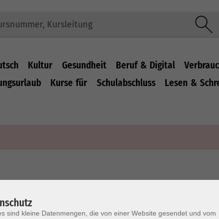
utsch
Kultur
Gesundheit
Beruf & Digital
Verbrauc
ungsurlaub
Kurse für
Schulabschluss
Lesen & Schr
nschutz
SERVICE
zeiten
s sind kleine Datenmengen, die von einer Website gesendet und vom
–12 & 13–15 Uhr