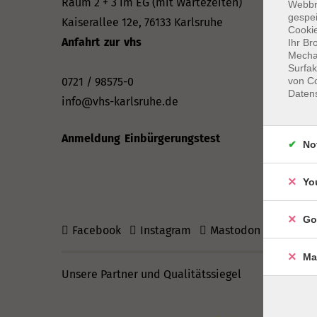
Raum 2 + 3 im EG (mit Wartezeiten)
Webbr
gespei
Do: 13–16
Kaiserallee 12e, 76133 Karlsruhe
Cookie
Fr: 09–12 
Anfahrt zur vhs
Ihr Br
Mechan
Surfak
Telefonze
0721 / 98575-0
von Co
Daten
Mo & Mi &
info@vhs-karlsruhe.de
Di: 09–12
Do: 13–16
Anmeldung Einbürgerungstest
No
Yo
Go
Facebook
Instagram
Mastodon
vhs Blog
Ma
Unsere Partner und Qualitätssiegel