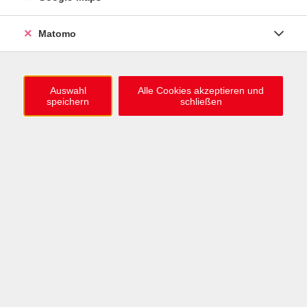
0721 / 98575-0
info@vhs-karlsruhe.de
Matomo
Anmeldung Einbürgerungstest
Auswahl
Alle Cookies akzeptieren und
speichern
schließen
Öffnungszeiten
Mo–Mi: 09–12 & 13–15 Uhr
Do: 13–16 Uhr
Fr: 09–12 Uhr
Telefonzeiten
Mo & Mi & Fr: 09–12 Uhr
Di: 09–12 & 13–16 Uhr
Do: 13–16 Uhr