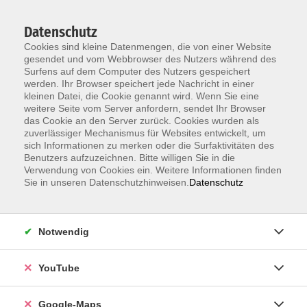
Datenschutz
Cookies sind kleine Datenmengen, die von einer Website
gesendet und vom Webbrowser des Nutzers während des
Surfens auf dem Computer des Nutzers gespeichert
werden. Ihr Browser speichert jede Nachricht in einer
kleinen Datei, die Cookie genannt wird. Wenn Sie eine
Zum Hauptinhalt springen
weitere Seite vom Server anfordern, sendet Ihr Browser
das Cookie an den Server zurück. Cookies wurden als
Der Kurs konnte nicht gefunden werden.
zuverlässiger Mechanismus für Websites entwickelt, um
sich Informationen zu merken oder die Surfaktivitäten des
Benutzers aufzuzeichnen. Bitte willigen Sie in die
Verwendung von Cookies ein. Weitere Informationen finden
Sie in unseren Datenschutzhinweisen.
Datenschutz
Information & Anmeldung
Notwendig
Raum 2 + 3 im EG (mit Wartezeiten)
Kaiserallee 12e, 76133 Karlsruhe
YouTube
Anfahrt zur vhs
Google-Maps