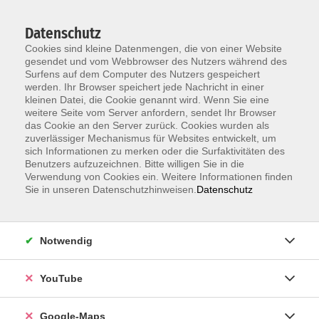
Datenschutz
Cookies sind kleine Datenmengen, die von einer Website
gesendet und vom Webbrowser des Nutzers während des
Surfens auf dem Computer des Nutzers gespeichert
werden. Ihr Browser speichert jede Nachricht in einer
kleinen Datei, die Cookie genannt wird. Wenn Sie eine
Zum Hauptinhalt springen
weitere Seite vom Server anfordern, sendet Ihr Browser
das Cookie an den Server zurück. Cookies wurden als
Der Kurs konnte nicht gefunden werden.
zuverlässiger Mechanismus für Websites entwickelt, um
sich Informationen zu merken oder die Surfaktivitäten des
Benutzers aufzuzeichnen. Bitte willigen Sie in die
Verwendung von Cookies ein. Weitere Informationen finden
Sie in unseren Datenschutzhinweisen.
Datenschutz
Information & Anmeldung
Notwendig
Raum 2 + 3 im EG (mit Wartezeiten)
Kaiserallee 12e, 76133 Karlsruhe
YouTube
Anfahrt zur vhs
Google-Maps