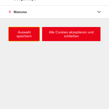
0721 / 98575-0
info@vhs-karlsruhe.de
Matomo
Anmeldung Einbürgerungstest
Auswahl
Alle Cookies akzeptieren und
speichern
schließen
Öffnungszeiten
Mo–Mi: 09–12 & 13–15 Uhr
Do: 13–16 Uhr
Fr: 09–12 Uhr
Telefonzeiten
Mo & Mi & Fr: 09–12 Uhr
Di: 09–12 & 13–16 Uhr
Do: 13–16 Uhr