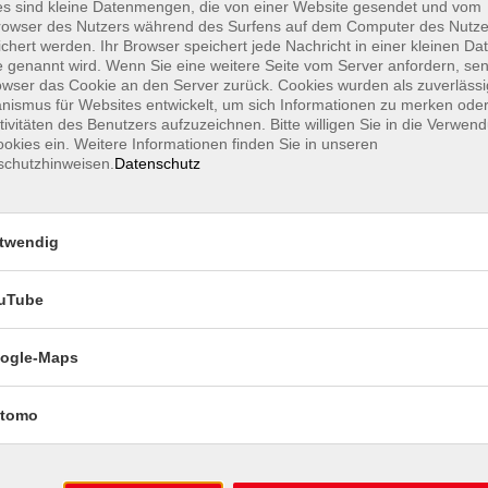
Beratung Deut
s sind kleine Datenmengen, die von einer Website gesendet und vom
owser des Nutzers während des Surfens auf dem Computer des Nutze
 Uhr
Beratung Frem
chert werden. Ihr Browser speichert jede Nachricht in einer kleinen Dat
Uhr
Beratung zu Ka
 genannt wird. Wenn Sie eine weitere Seite vom Server anfordern, se
owser das Cookie an den Server zurück. Cookies wurden als zuverlässi
Prüfungen & Ze
ismus für Websites entwickelt, um sich Informationen zu merken oder
iten
Ermäßigungen
tivitäten des Benutzers aufzuzeichnen. Bitte willigen Sie in die Verwen
okies ein. Weitere Informationen finden Sie in unseren
 Fr: 09–12 Uhr
Geschenkgutsc
schutzhinweisen.
Datenschutz
 & 13–16 Uhr
Kursheft, Flyer
 Uhr
Auslage Kurshe
twendig
Mein Konto
Kursleiter-Logi
uTube
ogle-Maps
tomo