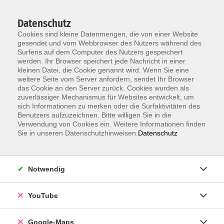
Datenschutz
Cookies sind kleine Datenmengen, die von einer Website
gesendet und vom Webbrowser des Nutzers während des
Surfens auf dem Computer des Nutzers gespeichert
werden. Ihr Browser speichert jede Nachricht in einer
kleinen Datei, die Cookie genannt wird. Wenn Sie eine
Zum Hauptinhalt springen
weitere Seite vom Server anfordern, sendet Ihr Browser
das Cookie an den Server zurück. Cookies wurden als
Der Kurs konnte nicht gefunden werden.
zuverlässiger Mechanismus für Websites entwickelt, um
sich Informationen zu merken oder die Surfaktivitäten des
Benutzers aufzuzeichnen. Bitte willigen Sie in die
Verwendung von Cookies ein. Weitere Informationen finden
Sie in unseren Datenschutzhinweisen.
Datenschutz
Information & Anmeldung
Notwendig
Raum 2 + 3 im EG (mit Wartezeiten)
Kaiserallee 12e, 76133 Karlsruhe
YouTube
Anfahrt zur vhs
Google-Maps