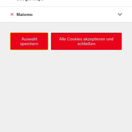
0721 / 98575-0
info@vhs-karlsruhe.de
Matomo
Anmeldung Einbürgerungstest
Auswahl
Alle Cookies akzeptieren und
speichern
schließen
Öffnungszeiten
Mo–Mi: 09–12 & 13–15 Uhr
Do: 13–16 Uhr
Fr: 09–12 Uhr
Telefonzeiten
Mo & Mi & Fr: 09–12 Uhr
Di: 09–12 & 13–16 Uhr
Do: 13–16 Uhr