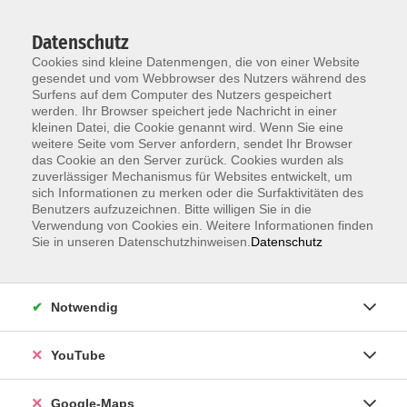
Datenschutz
Cookies sind kleine Datenmengen, die von einer Website
gesendet und vom Webbrowser des Nutzers während des
Surfens auf dem Computer des Nutzers gespeichert
werden. Ihr Browser speichert jede Nachricht in einer
kleinen Datei, die Cookie genannt wird. Wenn Sie eine
Zum Hauptinhalt springen
weitere Seite vom Server anfordern, sendet Ihr Browser
das Cookie an den Server zurück. Cookies wurden als
Der Kurs konnte nicht gefunden werden.
zuverlässiger Mechanismus für Websites entwickelt, um
sich Informationen zu merken oder die Surfaktivitäten des
Benutzers aufzuzeichnen. Bitte willigen Sie in die
Verwendung von Cookies ein. Weitere Informationen finden
Sie in unseren Datenschutzhinweisen.
Datenschutz
Information & Anmeldung
Notwendig
Raum 2 + 3 im EG (mit Wartezeiten)
Kaiserallee 12e, 76133 Karlsruhe
YouTube
Anfahrt zur vhs
Google-Maps