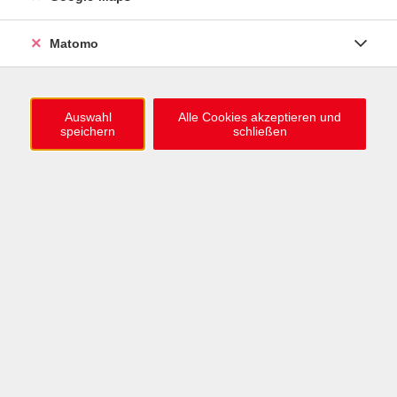
0721 / 98575-0
info@vhs-karlsruhe.de
Matomo
Anmeldung Einbürgerungstest
Auswahl
Alle Cookies akzeptieren und
speichern
schließen
Öffnungszeiten
Mo–Mi: 09–12 & 13–15 Uhr
Do: 13–16 Uhr
Fr: 09–12 Uhr
Telefonzeiten
Mo & Mi & Fr: 09–12 Uhr
Di: 09–12 & 13–16 Uhr
Do: 13–16 Uhr