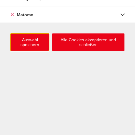
0721 / 98575-0
info@vhs-karlsruhe.de
Matomo
Anmeldung Einbürgerungstest
Auswahl
Alle Cookies akzeptieren und
speichern
schließen
Öffnungszeiten
Mo–Mi: 09–12 & 13–15 Uhr
Do: 13–16 Uhr
Fr: 09–12 Uhr
Telefonzeiten
Mo & Mi & Fr: 09–12 Uhr
Di: 09–12 & 13–16 Uhr
Do: 13–16 Uhr