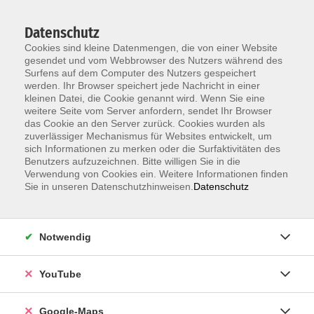
Datenschutz
Cookies sind kleine Datenmengen, die von einer Website
gesendet und vom Webbrowser des Nutzers während des
Surfens auf dem Computer des Nutzers gespeichert
werden. Ihr Browser speichert jede Nachricht in einer
kleinen Datei, die Cookie genannt wird. Wenn Sie eine
Zum Hauptinhalt springen
weitere Seite vom Server anfordern, sendet Ihr Browser
das Cookie an den Server zurück. Cookies wurden als
Die Kategorie konnte nicht gefunden werden.
zuverlässiger Mechanismus für Websites entwickelt, um
sich Informationen zu merken oder die Surfaktivitäten des
Benutzers aufzuzeichnen. Bitte willigen Sie in die
Verwendung von Cookies ein. Weitere Informationen finden
Sie in unseren Datenschutzhinweisen.
Datenschutz
Information & Anmeldung
Notwendig
Raum 2 + 3 im EG (mit Wartezeiten)
Kaiserallee 12e, 76133 Karlsruhe
YouTube
Anfahrt zur vhs
Google-Maps