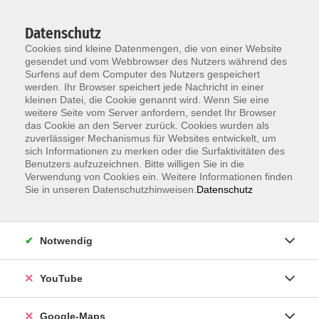
Datenschutz
Cookies sind kleine Datenmengen, die von einer Website
gesendet und vom Webbrowser des Nutzers während des
Surfens auf dem Computer des Nutzers gespeichert
werden. Ihr Browser speichert jede Nachricht in einer
kleinen Datei, die Cookie genannt wird. Wenn Sie eine
Zum Hauptinhalt springen
weitere Seite vom Server anfordern, sendet Ihr Browser
das Cookie an den Server zurück. Cookies wurden als
zuverlässiger Mechanismus für Websites entwickelt, um
2 bis 6 Jahre
sich Informationen zu merken oder die Surfaktivitäten des
Benutzers aufzuzeichnen. Bitte willigen Sie in die
ERGEBNISSE FILTERN
Verwendung von Cookies ein. Weitere Informationen finden
Sie in unseren Datenschutzhinweisen.
Datenschutz
Der Kunstkreisel – Probiere Farben, Formen,
Papier und Kleber (4-6 J.)
Notwendig
Mo. 21.09.2026 15:00 , 5 Termine
Karlsruhe
YouTube
52,00
€
Google-Maps