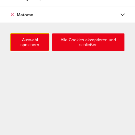
0721 / 98575-0
info@vhs-karlsruhe.de
Matomo
Anmeldung Einbürgerungstest
Auswahl
Alle Cookies akzeptieren und
speichern
schließen
Öffnungszeiten
Mo–Mi: 09–12 & 13–15 Uhr
Do: 13–16 Uhr
Fr: 09–12 Uhr
Telefonzeiten
Mo & Mi & Fr: 09–12 Uhr
Di: 09–12 & 13–16 Uhr
Do: 13–16 Uhr