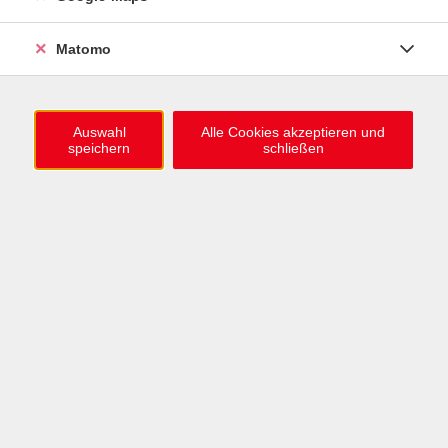
0721 / 98575-0
info@vhs-karlsruhe.de
Matomo
Anmeldung Einbürgerungstest
Auswahl
Alle Cookies akzeptieren und
speichern
schließen
Öffnungszeiten
Mo–Mi: 09–12 & 13–15 Uhr
Do: 13–16 Uhr
Fr: 09–12 Uhr
Telefonzeiten
Mo & Mi & Fr: 09–12 Uhr
Di: 09–12 & 13–16 Uhr
Do: 13–16 Uhr