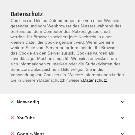
Datenschutz
Cookies sind kleine Datenmengen, die von einer Website
gesendet und vom Webbrowser des Nutzers während des
Surfens auf dem Computer des Nutzers gespeichert
werden. Ihr Browser speichert jede Nachricht in einer
kleinen Datei, die Cookie genannt wird. Wenn Sie eine
Zum Hauptinhalt springen
weitere Seite vom Server anfordern, sendet Ihr Browser
das Cookie an den Server zurück. Cookies wurden als
Der Kurs konnte nicht gefunden werden.
zuverlässiger Mechanismus für Websites entwickelt, um
sich Informationen zu merken oder die Surfaktivitäten des
Benutzers aufzuzeichnen. Bitte willigen Sie in die
Verwendung von Cookies ein. Weitere Informationen finden
Sie in unseren Datenschutzhinweisen.
Datenschutz
Information & Anmeldung
Notwendig
Raum 2 + 3 im EG (mit Wartezeiten)
Kaiserallee 12e, 76133 Karlsruhe
YouTube
Anfahrt zur vhs
Google-Maps