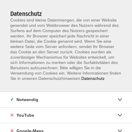
Datenschutz
Cookies sind kleine Datenmengen, die von einer Website
gesendet und vom Webbrowser des Nutzers während des
Surfens auf dem Computer des Nutzers gespeichert
werden. Ihr Browser speichert jede Nachricht in einer
kleinen Datei, die Cookie genannt wird. Wenn Sie eine
Zum Hauptinhalt springen
weitere Seite vom Server anfordern, sendet Ihr Browser
das Cookie an den Server zurück. Cookies wurden als
Der Kurs konnte nicht gefunden werden.
zuverlässiger Mechanismus für Websites entwickelt, um
sich Informationen zu merken oder die Surfaktivitäten des
Benutzers aufzuzeichnen. Bitte willigen Sie in die
Verwendung von Cookies ein. Weitere Informationen finden
Sie in unseren Datenschutzhinweisen.
Datenschutz
Information & Anmeldung
Notwendig
Raum 2 + 3 im EG (mit Wartezeiten)
Kaiserallee 12e, 76133 Karlsruhe
YouTube
Anfahrt zur vhs
Google-Maps