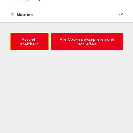
0721 / 98575-0
info@vhs-karlsruhe.de
Matomo
Anmeldung Einbürgerungstest
Auswahl
Alle Cookies akzeptieren und
speichern
schließen
Öffnungszeiten
Mo–Mi: 09–12 & 13–15 Uhr
Do: 13–16 Uhr
Fr: 09–12 Uhr
Telefonzeiten
Mo & Mi & Fr: 09–12 Uhr
Di: 09–12 & 13–16 Uhr
Do: 13–16 Uhr