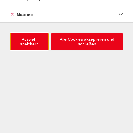
0721 / 98575-0
info@vhs-karlsruhe.de
Matomo
Anmeldung Einbürgerungstest
Auswahl
Alle Cookies akzeptieren und
speichern
schließen
Öffnungszeiten
Mo–Mi: 09–12 & 13–15 Uhr
Do: 13–16 Uhr
Fr: 09–12 Uhr
Telefonzeiten
Mo & Mi & Fr: 09–12 Uhr
Di: 09–12 & 13–16 Uhr
Do: 13–16 Uhr