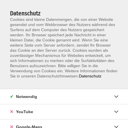
Datenschutz
Cookies sind kleine Datenmengen, die von einer Website
gesendet und vom Webbrowser des Nutzers während des
Surfens auf dem Computer des Nutzers gespeichert
werden. Ihr Browser speichert jede Nachricht in einer
kleinen Datei, die Cookie genannt wird. Wenn Sie eine
Zum Hauptinhalt springen
weitere Seite vom Server anfordern, sendet Ihr Browser
das Cookie an den Server zurück. Cookies wurden als
Der Kurs konnte nicht gefunden werden.
zuverlässiger Mechanismus für Websites entwickelt, um
sich Informationen zu merken oder die Surfaktivitäten des
Benutzers aufzuzeichnen. Bitte willigen Sie in die
Verwendung von Cookies ein. Weitere Informationen finden
Sie in unseren Datenschutzhinweisen.
Datenschutz
Information & Anmeldung
Notwendig
Raum 2 + 3 im EG (mit Wartezeiten)
Kaiserallee 12e, 76133 Karlsruhe
YouTube
Anfahrt zur vhs
Google-Maps