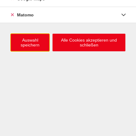
0721 / 98575-0
info@vhs-karlsruhe.de
Matomo
Anmeldung Einbürgerungstest
Auswahl
Alle Cookies akzeptieren und
speichern
schließen
Öffnungszeiten
Mo–Mi: 09–12 & 13–15 Uhr
Do: 13–16 Uhr
Fr: 09–12 Uhr
Telefonzeiten
Mo & Mi & Fr: 09–12 Uhr
Di: 09–12 & 13–16 Uhr
Do: 13–16 Uhr