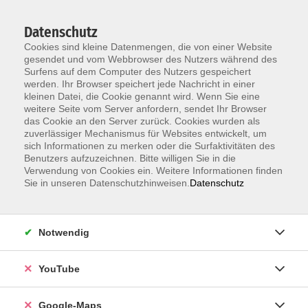
Datenschutz
Cookies sind kleine Datenmengen, die von einer Website
gesendet und vom Webbrowser des Nutzers während des
Surfens auf dem Computer des Nutzers gespeichert
werden. Ihr Browser speichert jede Nachricht in einer
kleinen Datei, die Cookie genannt wird. Wenn Sie eine
Zum Hauptinhalt springen
weitere Seite vom Server anfordern, sendet Ihr Browser
das Cookie an den Server zurück. Cookies wurden als
Der Kurs konnte nicht gefunden werden.
zuverlässiger Mechanismus für Websites entwickelt, um
sich Informationen zu merken oder die Surfaktivitäten des
Benutzers aufzuzeichnen. Bitte willigen Sie in die
Verwendung von Cookies ein. Weitere Informationen finden
Sie in unseren Datenschutzhinweisen.
Datenschutz
Information & Anmeldung
Notwendig
Raum 2 + 3 im EG (mit Wartezeiten)
Kaiserallee 12e, 76133 Karlsruhe
YouTube
Anfahrt zur vhs
Google-Maps