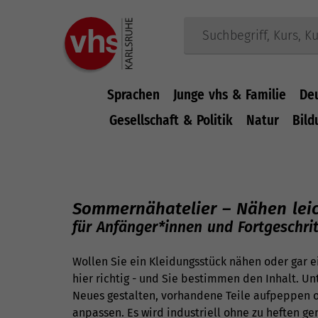
Sprachen
Junge vhs & Familie
De
Gesellschaft & Politik
Natur
Bild
Zum Hauptinhalt springen
Sommernähatelier – Nähen lei
für Anfänger*innen und Fortgeschri
Wollen Sie ein Kleidungsstück nähen oder gar 
hier richtig - und Sie bestimmen den Inhalt. U
Neues gestalten, vorhandene Teile aufpeppen o
anpassen. Es wird industriell ohne zu heften ge