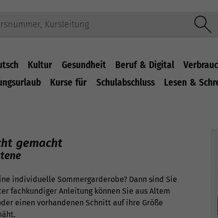
utsch
Kultur
Gesundheit
Beruf & Digital
Verbrauc
ungsurlaub
Kurse für
Schulabschluss
Lesen & Schr
cht gemacht
ttene
eine individuelle Sommergarderobe? Dann sind Sie
nter fachkundiger Anleitung können Sie aus Altem
der einen vorhandenen Schnitt auf ihre Größe
näht.