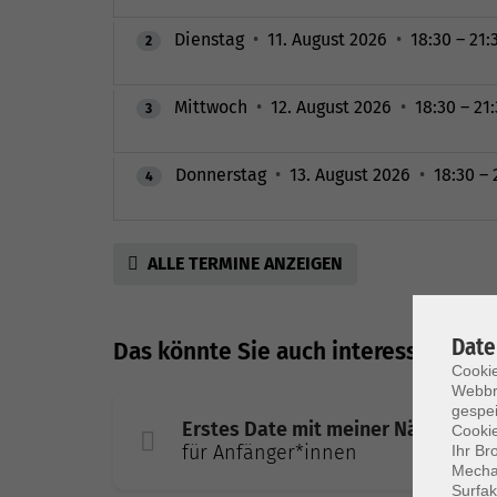
Dienstag
•
11. August 2026
•
18:30 – 21:
2
Mittwoch
•
12. August 2026
•
18:30 – 21
3
Donnerstag
•
13. August 2026
•
18:30 – 
4
ALLE TERMINE ANZEIGEN
Date
Das könnte Sie auch interessieren
Cookie
Webbr
gespei
Erstes Date mit meiner Nähmaschi
Cookie
für Anfänger*innen
Ihr Br
Mechan
Surfak