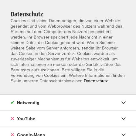
Datenschutz
Cookies sind kleine Datenmengen, die von einer Website
gesendet und vom Webbrowser des Nutzers während des
Surfens auf dem Computer des Nutzers gespeichert
werden. Ihr Browser speichert jede Nachricht in einer
kleinen Datei, die Cookie genannt wird. Wenn Sie eine
Zum Hauptinhalt springen
weitere Seite vom Server anfordern, sendet Ihr Browser
das Cookie an den Server zurück. Cookies wurden als
Der Kurs konnte nicht gefunden werden.
zuverlässiger Mechanismus für Websites entwickelt, um
sich Informationen zu merken oder die Surfaktivitäten des
Benutzers aufzuzeichnen. Bitte willigen Sie in die
Verwendung von Cookies ein. Weitere Informationen finden
Sie in unseren Datenschutzhinweisen.
Datenschutz
Information & Anmeldung
Notwendig
Raum 2 + 3 im EG (mit Wartezeiten)
Kaiserallee 12e, 76133 Karlsruhe
YouTube
Anfahrt zur vhs
Google-Maps