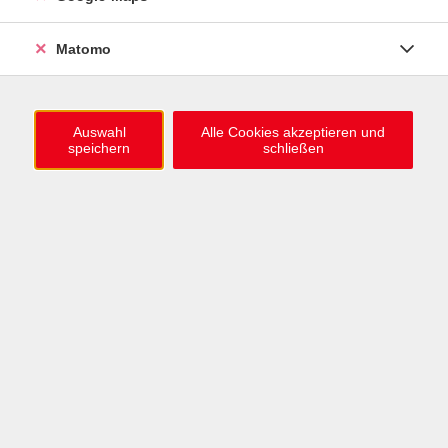
0721 / 98575-0
info@vhs-karlsruhe.de
Matomo
Anmeldung Einbürgerungstest
Auswahl
Alle Cookies akzeptieren und
speichern
schließen
Öffnungszeiten
Mo–Mi: 09–12 & 13–15 Uhr
Do: 13–16 Uhr
Fr: 09–12 Uhr
Telefonzeiten
Mo & Mi & Fr: 09–12 Uhr
Di: 09–12 & 13–16 Uhr
Do: 13–16 Uhr