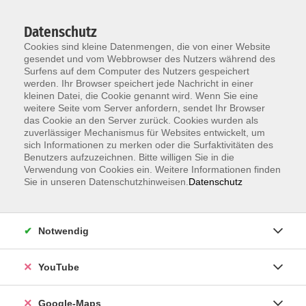
Datenschutz
Cookies sind kleine Datenmengen, die von einer Website
gesendet und vom Webbrowser des Nutzers während des
Surfens auf dem Computer des Nutzers gespeichert
werden. Ihr Browser speichert jede Nachricht in einer
kleinen Datei, die Cookie genannt wird. Wenn Sie eine
Zum Hauptinhalt springen
weitere Seite vom Server anfordern, sendet Ihr Browser
das Cookie an den Server zurück. Cookies wurden als
Der Kurs konnte nicht gefunden werden.
zuverlässiger Mechanismus für Websites entwickelt, um
sich Informationen zu merken oder die Surfaktivitäten des
Benutzers aufzuzeichnen. Bitte willigen Sie in die
Verwendung von Cookies ein. Weitere Informationen finden
Sie in unseren Datenschutzhinweisen.
Datenschutz
Information & Anmeldung
Notwendig
Raum 2 + 3 im EG (mit Wartezeiten)
Kaiserallee 12e, 76133 Karlsruhe
YouTube
Anfahrt zur vhs
Google-Maps