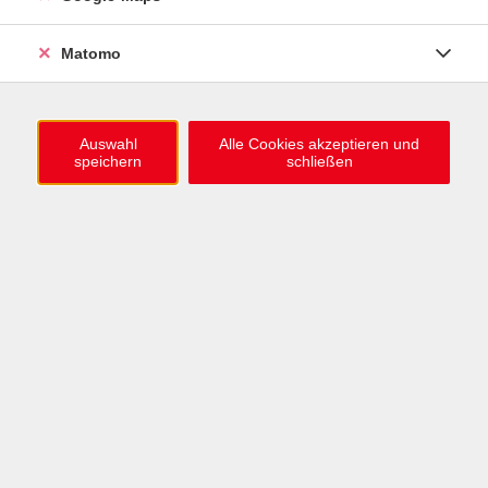
0721 / 98575-0
info@vhs-karlsruhe.de
Matomo
Anmeldung Einbürgerungstest
Auswahl
Alle Cookies akzeptieren und
speichern
schließen
Öffnungszeiten
Mo–Mi: 09–12 & 13–15 Uhr
Do: 13–16 Uhr
Fr: 09–12 Uhr
Telefonzeiten
Mo & Mi & Fr: 09–12 Uhr
Di: 09–12 & 13–16 Uhr
Do: 13–16 Uhr