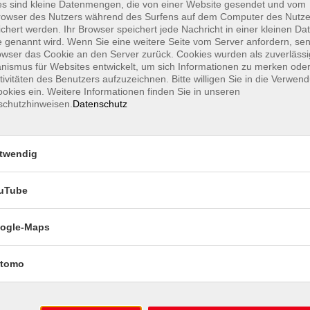
Beratung Deut
s sind kleine Datenmengen, die von einer Website gesendet und vom
owser des Nutzers während des Surfens auf dem Computer des Nutze
 Uhr
Beratung Frem
chert werden. Ihr Browser speichert jede Nachricht in einer kleinen Dat
Uhr
Beratung zu Ka
 genannt wird. Wenn Sie eine weitere Seite vom Server anfordern, se
owser das Cookie an den Server zurück. Cookies wurden als zuverlässi
Prüfungen & Ze
ismus für Websites entwickelt, um sich Informationen zu merken oder
iten
Ermäßigungen
tivitäten des Benutzers aufzuzeichnen. Bitte willigen Sie in die Verwen
okies ein. Weitere Informationen finden Sie in unseren
 Fr: 09–12 Uhr
Geschenkgutsc
schutzhinweisen.
Datenschutz
 & 13–16 Uhr
Kursheft, Flyer
 Uhr
Auslage Kurshe
twendig
Mein Konto
Kursleiter-Logi
uTube
ogle-Maps
tomo