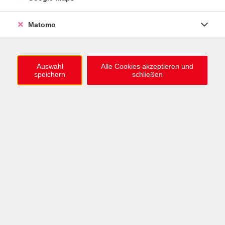
Beratung kostenfrei, Anmeldung erforderlich.
Matomo
Dieser Termin ist bereits ausgebucht?
Hier finden Sie WEITERE TERMINE ZUR BUCHUNG.
Auswahl
Alle Cookies akzeptieren und
speichern
schließen
Kursleitung:
Cecilia Carcamo Diaz
Kursnummer: 263-84901
kostenlos
IN DEN WARENKORB
MERKEN