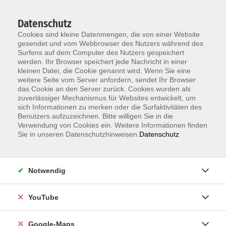
Datenschutz
Cookies sind kleine Datenmengen, die von einer Website
gesendet und vom Webbrowser des Nutzers während des
Surfens auf dem Computer des Nutzers gespeichert
werden. Ihr Browser speichert jede Nachricht in einer
kleinen Datei, die Cookie genannt wird. Wenn Sie eine
Zum Hauptinhalt springen
weitere Seite vom Server anfordern, sendet Ihr Browser
das Cookie an den Server zurück. Cookies wurden als
zuverlässiger Mechanismus für Websites entwickelt, um
Kursberatung Englisch
sich Informationen zu merken oder die Surfaktivitäten des
Benutzers aufzuzeichnen. Bitte willigen Sie in die
Verwendung von Cookies ein. Weitere Informationen finden
Sie möchten an einem unserer Englischkurse
Sie in unseren Datenschutzhinweisen.
Datenschutz
teilnehmen, sind sich aber unsicher, welches Niveau
am besten zu Ihnen passt? Unsere erfahrene
Kursleitung berät Sie gerne zu Ihrem Sprachniveau
Notwendig
und hilft Ihnen, den für Sie passenden Kurs zu finden.
Im Rahmen dieser Beratung kann auf Wunsch ein
YouTube
Einstufungstest durchgeführt werden, um Ihr Niveau
genau zu bestimmen.
Google-Maps