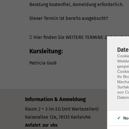
Beratung kostenfrei, Anmeldung erforderlich.
Dieser Termin ist bereits ausgebucht?
Hier finden Sie WEITERE TERMINE ZUR BUCH
Date
Kursleitung:
Cookie
Webbr
Patricia Gozé
gespei
Cookie
Ihr Br
Mechan
Surfak
von Co
Daten
Information & Anmeldung
Öffnungs
Mo–Mi: 09
Raum 2 + 3 im EG (mit Wartezeiten)
Do: 13–16
Kaiserallee 12e, 76133 Karlsruhe
No
Fr: 09–12 
Anfahrt zur vhs