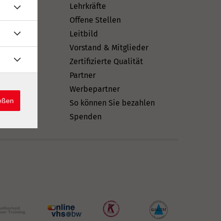
rtifikate
Lehrkräfte
Offene Stellen
hein
Leitbild
Vorstand & Mitglieder
ft
Zertifizierte Qualität
Partner
n
Werbepartner
ießen
So können Sie bezahlen
Spenden