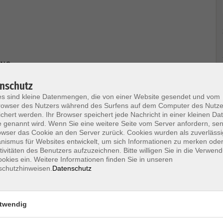
UNG.
nschutz
s sind kleine Datenmengen, die von einer Website gesendet und vom
owser des Nutzers während des Surfens auf dem Computer des Nutze
chert werden. Ihr Browser speichert jede Nachricht in einer kleinen Dat
 genannt wird. Wenn Sie eine weitere Seite vom Server anfordern, se
owser das Cookie an den Server zurück. Cookies wurden als zuverlässi
ismus für Websites entwickelt, um sich Informationen zu merken oder
tivitäten des Benutzers aufzuzeichnen. Bitte willigen Sie in die Verwen
okies ein. Weitere Informationen finden Sie in unseren
schutzhinweisen.
Datenschutz
SERVICE
zeiten
–12 & 13–15 Uhr
Beratung Deut
 Uhr
Beratung Frem
twendig
Uhr
Beratung zu Ka