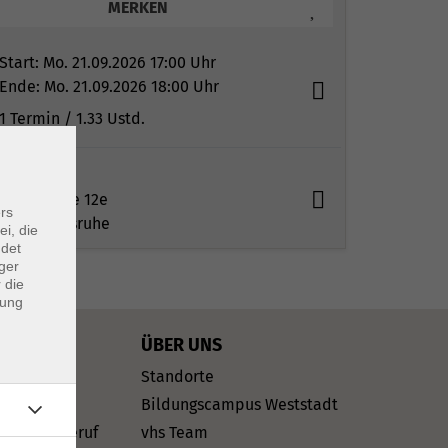
MERKEN
Start:
Mo. 21.09.2026 17:00 Uhr
Ende:
Mo. 21.09.2026 18:00 Uhr
1 Termin
/ 1.33
Ustd.
vhs
Kaiserallee 12e
rs
76133 Karlsruhe
ei, die
ndet
ger
 die
dung
ÜBER UNS
sch
Standorte
dsprachen
Bildungscampus Weststadt
rriere & Beruf
vhs Team