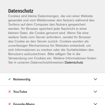
Datenschutz
Cookies sind kleine Datenmengen, die von einer Website
gesendet und vom Webbrowser des Nutzers während des
Surfens auf dem Computer des Nutzers gespeichert
werden. Ihr Browser speichert jede Nachricht in einer
kleinen Datei, die Cookie genannt wird. Wenn Sie eine
Zum Hauptinhalt springen
weitere Seite vom Server anfordern, sendet Ihr Browser
das Cookie an den Server zurück. Cookies wurden als
Der Kurs konnte nicht gefunden werden.
zuverlässiger Mechanismus für Websites entwickelt, um
sich Informationen zu merken oder die Surfaktivitäten des
Benutzers aufzuzeichnen. Bitte willigen Sie in die
Verwendung von Cookies ein. Weitere Informationen finden
Sie in unseren Datenschutzhinweisen.
Datenschutz
Information & Anmeldung
Notwendig
Raum 2 + 3 im EG (mit Wartezeiten)
Kaiserallee 12e, 76133 Karlsruhe
YouTube
Anfahrt zur vhs
Google-Maps