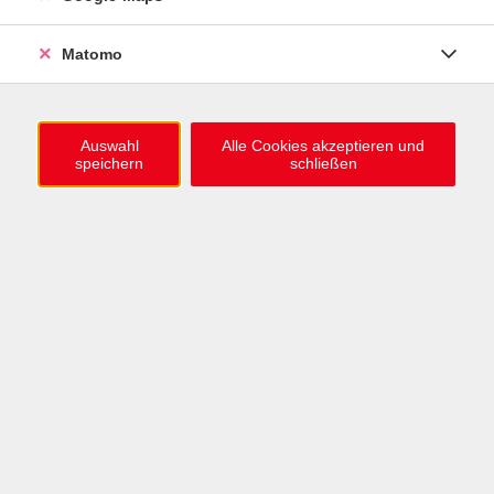
0721 / 98575-0
info@vhs-karlsruhe.de
Matomo
Anmeldung Einbürgerungstest
Auswahl
Alle Cookies akzeptieren und
speichern
schließen
Öffnungszeiten
Mo–Mi: 09–12 & 13–15 Uhr
Do: 13–16 Uhr
Fr: 09–12 Uhr
Telefonzeiten
Mo & Mi & Fr: 09–12 Uhr
Di: 09–12 & 13–16 Uhr
Do: 13–16 Uhr