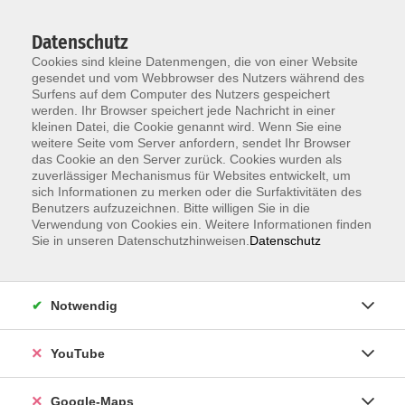
Datenschutz
Cookies sind kleine Datenmengen, die von einer Website
gesendet und vom Webbrowser des Nutzers während des
Surfens auf dem Computer des Nutzers gespeichert
werden. Ihr Browser speichert jede Nachricht in einer
kleinen Datei, die Cookie genannt wird. Wenn Sie eine
Zum Hauptinhalt springen
weitere Seite vom Server anfordern, sendet Ihr Browser
das Cookie an den Server zurück. Cookies wurden als
Der Kurs konnte nicht gefunden werden.
zuverlässiger Mechanismus für Websites entwickelt, um
sich Informationen zu merken oder die Surfaktivitäten des
Benutzers aufzuzeichnen. Bitte willigen Sie in die
Verwendung von Cookies ein. Weitere Informationen finden
Sie in unseren Datenschutzhinweisen.
Datenschutz
Information & Anmeldung
Notwendig
Raum 2 + 3 im EG (mit Wartezeiten)
Kaiserallee 12e, 76133 Karlsruhe
YouTube
Anfahrt zur vhs
Google-Maps