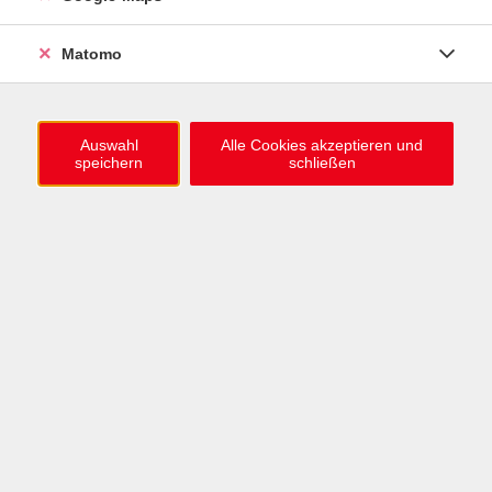
0721 / 98575-0
info@vhs-karlsruhe.de
Matomo
Anmeldung Einbürgerungstest
Auswahl
Alle Cookies akzeptieren und
speichern
schließen
Öffnungszeiten
Mo–Mi: 09–12 & 13–15 Uhr
Do: 13–16 Uhr
Fr: 09–12 Uhr
Telefonzeiten
Mo & Mi & Fr: 09–12 Uhr
Di: 09–12 & 13–16 Uhr
Do: 13–16 Uhr