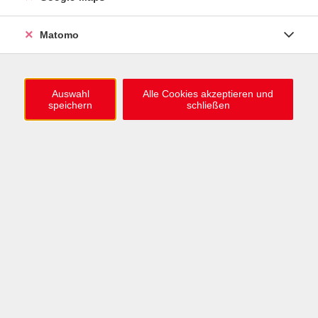
0721 / 98575-0
info@vhs-karlsruhe.de
Matomo
Anmeldung Einbürgerungstest
Auswahl
Alle Cookies akzeptieren und
speichern
schließen
Öffnungszeiten
Mo–Mi: 09–12 & 13–15 Uhr
Do: 13–16 Uhr
Fr: 09–12 Uhr
Telefonzeiten
Mo & Mi & Fr: 09–12 Uhr
Di: 09–12 & 13–16 Uhr
Do: 13–16 Uhr