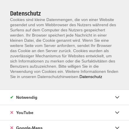
Datenschutz
Cookies sind kleine Datenmengen, die von einer Website
gesendet und vom Webbrowser des Nutzers während des
Surfens auf dem Computer des Nutzers gespeichert
werden. Ihr Browser speichert jede Nachricht in einer
kleinen Datei, die Cookie genannt wird. Wenn Sie eine
Zum Hauptinhalt springen
weitere Seite vom Server anfordern, sendet Ihr Browser
das Cookie an den Server zurück. Cookies wurden als
Der Kurs konnte nicht gefunden werden.
zuverlässiger Mechanismus für Websites entwickelt, um
sich Informationen zu merken oder die Surfaktivitäten des
Benutzers aufzuzeichnen. Bitte willigen Sie in die
Verwendung von Cookies ein. Weitere Informationen finden
Sie in unseren Datenschutzhinweisen.
Datenschutz
Information & Anmeldung
Notwendig
Raum 2 + 3 im EG (mit Wartezeiten)
Kaiserallee 12e, 76133 Karlsruhe
YouTube
Anfahrt zur vhs
Google-Maps