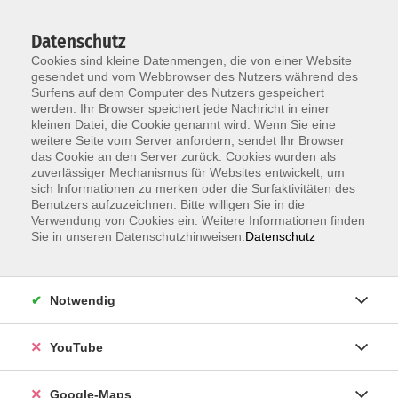
Datenschutz
Cookies sind kleine Datenmengen, die von einer Website
gesendet und vom Webbrowser des Nutzers während des
Surfens auf dem Computer des Nutzers gespeichert
werden. Ihr Browser speichert jede Nachricht in einer
kleinen Datei, die Cookie genannt wird. Wenn Sie eine
Zum Hauptinhalt springen
weitere Seite vom Server anfordern, sendet Ihr Browser
das Cookie an den Server zurück. Cookies wurden als
Der Kurs konnte nicht gefunden werden.
zuverlässiger Mechanismus für Websites entwickelt, um
sich Informationen zu merken oder die Surfaktivitäten des
Benutzers aufzuzeichnen. Bitte willigen Sie in die
Verwendung von Cookies ein. Weitere Informationen finden
Sie in unseren Datenschutzhinweisen.
Datenschutz
Information & Anmeldung
Notwendig
Raum 2 + 3 im EG (mit Wartezeiten)
Kaiserallee 12e, 76133 Karlsruhe
YouTube
Anfahrt zur vhs
Google-Maps