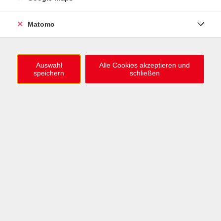
0721 / 98575-0
info@vhs-karlsruhe.de
Matomo
Anmeldung Einbürgerungstest
Auswahl
Alle Cookies akzeptieren und
speichern
schließen
Öffnungszeiten
Mo–Mi: 09–12 & 13–15 Uhr
Do: 13–16 Uhr
Fr: 09–12 Uhr
Telefonzeiten
Mo & Mi & Fr: 09–12 Uhr
Di: 09–12 & 13–16 Uhr
Do: 13–16 Uhr