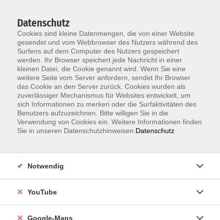
Datenschutz
Cookies sind kleine Datenmengen, die von einer Website
gesendet und vom Webbrowser des Nutzers während des
Surfens auf dem Computer des Nutzers gespeichert
werden. Ihr Browser speichert jede Nachricht in einer
kleinen Datei, die Cookie genannt wird. Wenn Sie eine
Zum Hauptinhalt springen
weitere Seite vom Server anfordern, sendet Ihr Browser
das Cookie an den Server zurück. Cookies wurden als
Der Kurs konnte nicht gefunden werden.
zuverlässiger Mechanismus für Websites entwickelt, um
sich Informationen zu merken oder die Surfaktivitäten des
Benutzers aufzuzeichnen. Bitte willigen Sie in die
Verwendung von Cookies ein. Weitere Informationen finden
Sie in unseren Datenschutzhinweisen.
Datenschutz
Information & Anmeldung
Notwendig
Raum 2 + 3 im EG (mit Wartezeiten)
Kaiserallee 12e, 76133 Karlsruhe
YouTube
Anfahrt zur vhs
Google-Maps