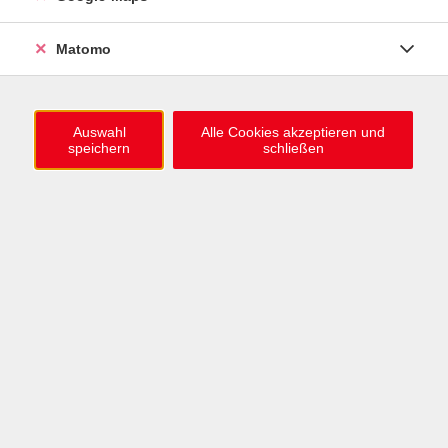
0721 / 98575-0
info@vhs-karlsruhe.de
Matomo
Anmeldung Einbürgerungstest
Auswahl
Alle Cookies akzeptieren und
speichern
schließen
Öffnungszeiten
Mo–Mi: 09–12 & 13–15 Uhr
Do: 13–16 Uhr
Fr: 09–12 Uhr
Telefonzeiten
Mo & Mi & Fr: 09–12 Uhr
Di: 09–12 & 13–16 Uhr
Do: 13–16 Uhr