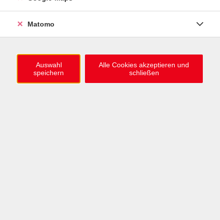
0721 / 98575-0
info@vhs-karlsruhe.de
Matomo
Anmeldung Einbürgerungstest
Auswahl
Alle Cookies akzeptieren und
speichern
schließen
Öffnungszeiten
Mo–Mi: 09–12 & 13–15 Uhr
Do: 13–16 Uhr
Fr: 09–12 Uhr
Telefonzeiten
Mo & Mi & Fr: 09–12 Uhr
Di: 09–12 & 13–16 Uhr
Do: 13–16 Uhr