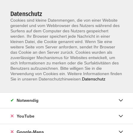
Datenschutz
Cookies sind kleine Datenmengen, die von einer Website
gesendet und vom Webbrowser des Nutzers während des
Surfens auf dem Computer des Nutzers gespeichert
werden. Ihr Browser speichert jede Nachricht in einer
kleinen Datei, die Cookie genannt wird. Wenn Sie eine
Zum Hauptinhalt springen
weitere Seite vom Server anfordern, sendet Ihr Browser
das Cookie an den Server zurück. Cookies wurden als
Der Kurs konnte nicht gefunden werden.
zuverlässiger Mechanismus für Websites entwickelt, um
sich Informationen zu merken oder die Surfaktivitäten des
Benutzers aufzuzeichnen. Bitte willigen Sie in die
Verwendung von Cookies ein. Weitere Informationen finden
Sie in unseren Datenschutzhinweisen.
Datenschutz
Information & Anmeldung
Notwendig
Raum 2 + 3 im EG (mit Wartezeiten)
Kaiserallee 12e, 76133 Karlsruhe
YouTube
Anfahrt zur vhs
Google-Maps