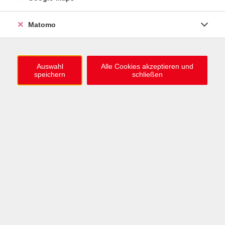
0721 / 98575-0
info@vhs-karlsruhe.de
Matomo
Anmeldung Einbürgerungstest
Auswahl
Alle Cookies akzeptieren und
speichern
schließen
Öffnungszeiten
Mo–Mi: 09–12 & 13–15 Uhr
Do: 13–16 Uhr
Fr: 09–12 Uhr
Telefonzeiten
Mo & Mi & Fr: 09–12 Uhr
Di: 09–12 & 13–16 Uhr
Do: 13–16 Uhr