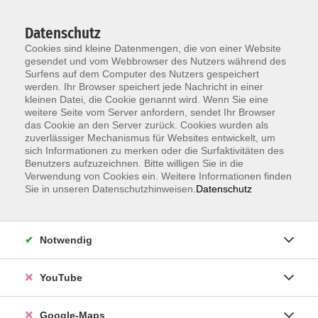
Datenschutz
Cookies sind kleine Datenmengen, die von einer Website
gesendet und vom Webbrowser des Nutzers während des
Surfens auf dem Computer des Nutzers gespeichert
werden. Ihr Browser speichert jede Nachricht in einer
kleinen Datei, die Cookie genannt wird. Wenn Sie eine
Zum Hauptinhalt springen
weitere Seite vom Server anfordern, sendet Ihr Browser
das Cookie an den Server zurück. Cookies wurden als
Der Kurs konnte nicht gefunden werden.
zuverlässiger Mechanismus für Websites entwickelt, um
sich Informationen zu merken oder die Surfaktivitäten des
Benutzers aufzuzeichnen. Bitte willigen Sie in die
Verwendung von Cookies ein. Weitere Informationen finden
Sie in unseren Datenschutzhinweisen.
Datenschutz
Information & Anmeldung
Notwendig
Raum 2 + 3 im EG (mit Wartezeiten)
Kaiserallee 12e, 76133 Karlsruhe
YouTube
Anfahrt zur vhs
Google-Maps