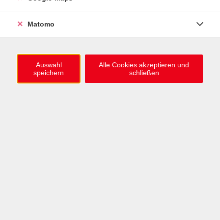
0721 / 98575-0
info@vhs-karlsruhe.de
Matomo
Anmeldung Einbürgerungstest
Auswahl
Alle Cookies akzeptieren und
speichern
schließen
Öffnungszeiten
Mo–Mi: 09–12 & 13–15 Uhr
Do: 13–16 Uhr
Fr: 09–12 Uhr
Telefonzeiten
Mo & Mi & Fr: 09–12 Uhr
Di: 09–12 & 13–16 Uhr
Do: 13–16 Uhr