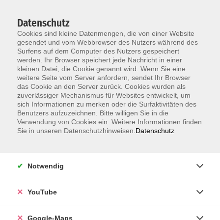
Datenschutz
Cookies sind kleine Datenmengen, die von einer Website
gesendet und vom Webbrowser des Nutzers während des
Surfens auf dem Computer des Nutzers gespeichert
werden. Ihr Browser speichert jede Nachricht in einer
kleinen Datei, die Cookie genannt wird. Wenn Sie eine
Zum Hauptinhalt springen
weitere Seite vom Server anfordern, sendet Ihr Browser
das Cookie an den Server zurück. Cookies wurden als
Der Kurs konnte nicht gefunden werden.
zuverlässiger Mechanismus für Websites entwickelt, um
sich Informationen zu merken oder die Surfaktivitäten des
Benutzers aufzuzeichnen. Bitte willigen Sie in die
Verwendung von Cookies ein. Weitere Informationen finden
Sie in unseren Datenschutzhinweisen.
Datenschutz
Information & Anmeldung
Notwendig
Raum 2 + 3 im EG (mit Wartezeiten)
Kaiserallee 12e, 76133 Karlsruhe
YouTube
Anfahrt zur vhs
Google-Maps