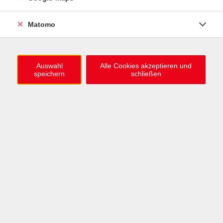
Zwischen Diesseits und Jenseits – Rituale
des Erinnerns in vier Kulturkreisen
Matomo
Fr. 23.10.2026 19:00 , 1 Termin
Karlsruhe
15,00
€
Auswahl
Alle Cookies akzeptieren und
speichern
schließen
C. G. Jung in Afrika
Mi. 04.11.2026 17:30 , 1 Termin
Karlsruhe
13,00
€
3 Kurse