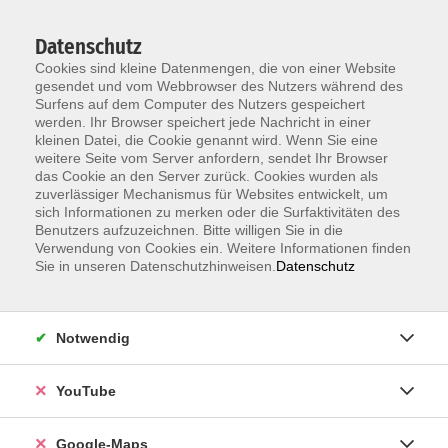
Datenschutz
Cookies sind kleine Datenmengen, die von einer Website
gesendet und vom Webbrowser des Nutzers während des
Surfens auf dem Computer des Nutzers gespeichert
werden. Ihr Browser speichert jede Nachricht in einer
kleinen Datei, die Cookie genannt wird. Wenn Sie eine
Zum Hauptinhalt springen
weitere Seite vom Server anfordern, sendet Ihr Browser
das Cookie an den Server zurück. Cookies wurden als
zuverlässiger Mechanismus für Websites entwickelt, um
Swahili
sich Informationen zu merken oder die Surfaktivitäten des
Benutzers aufzuzeichnen. Bitte willigen Sie in die
ERGEBNISSE FILTERN
Verwendung von Cookies ein. Weitere Informationen finden
Sie in unseren Datenschutzhinweisen.
Datenschutz
Swahili A1.2
Notwendig
Do. 01.10.2026 20:00 , 10 Termine
Karlsruhe
YouTube
151,00
€
Google-Maps